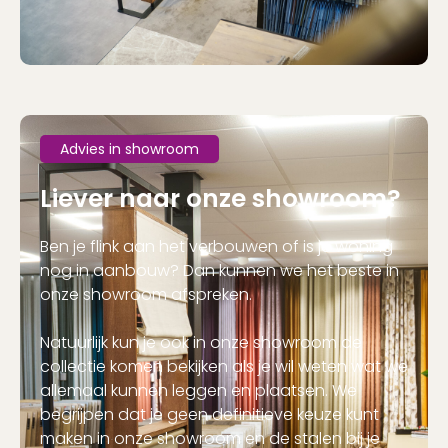
Advies in showroom
Liever naar onze showroom?
Ben je flink aan het verbouwen of is je woning
nog in aanbouw? Dan kunnen we het beste in
onze showroom afspreken.
Natuurlijk kun je ook in onze showroom de
collectie komen bekijken als je wil weten wat we
allemaal kunnen leggen en plaatsen. We
begrijpen dat je geen definitieve keuze kunt
maken in onze showroom en de stalen bij je