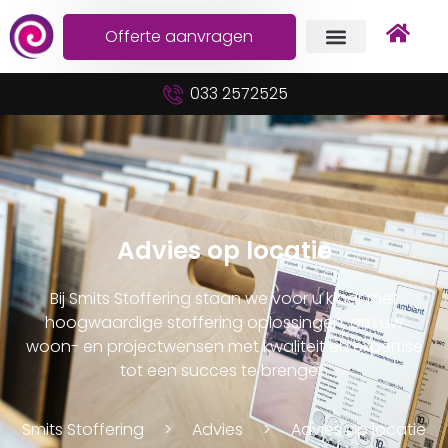
Offerte aanvragen
033 2572525
Advies op locatie
Bij Smits Stoffering staan we voor u klaar met
hoogwaardige stoffering oplossingen, om uw
woon- en projectwensen met kwaliteit en expertise
tot een succes te brengen
Smits Stoffering
Advies
Advies op locatie