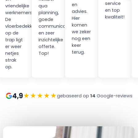
service
en
vriendelijke
qua
en top
advies.
werknemers.
planning,
kwaliteit!
Hier
ping
De
goede
komen
vloerbedekking
communicatie
we zeker
op de
en zeer
nog een
trap ligt
inzichtelijke
keer
er weer
offerte.
terug.
netjes
Top!
strak
op.
4,9
★★★★★
gebaseerd op
14
Google-reviews
at