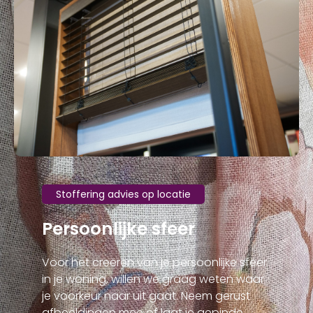
Stoffering advies op locatie
Persoonlijke sfeer
Voor het creëren van je persoonlijke sfeer
in je woning, willen we graag weten waar
je voorkeur naar uit gaat. Neem gerust
afbeeldingen mee of laat je gepinde