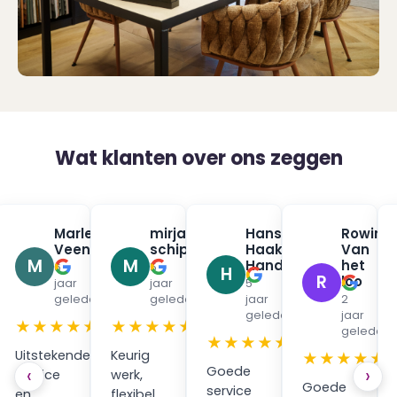
Wat klanten over ons zeggen
na
Marleen
mirjam
Hans
Rowin
✓
✓
✓
urman
Veenendaal
schippers
Haak
Van
✓
✓
M
M
Handpan
het
6
5
H
R
loo
jaar
jaar
5
en
geleden
geleden
jaar
2
geleden
jaar
★
★★★★★
★★★★★
geleden
★★★★★
Uitstekende
Keurig
★★★★★
Goede
‹
›
service
werk,
Goede
service
en
flexibel