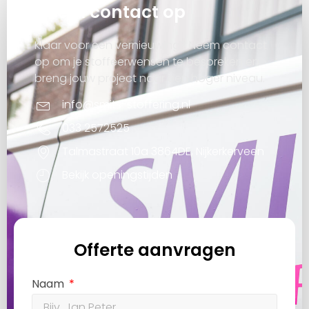
Neem contact op
Klaar voor een vernieuwing? Neem contact
op om je stoffeerwensen te bespreken en
breng jouw project naar een hoger niveau.
info@smits-stoffering.nl
033 2572525
Talmastraat 10a 3864DE, Nijkerkerveen
Bekijk openingstijden
Offerte aanvragen
Naam