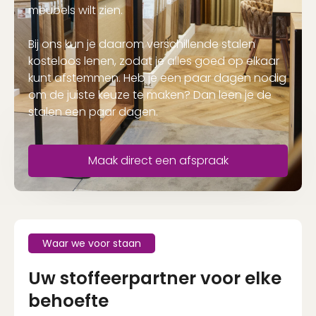
meubels wilt zien.
Bij ons kun je daarom verschillende stalen
kosteloos lenen, zodat je alles goed op elkaar
kunt afstemmen. Heb je een paar dagen nodig
om de juiste keuze te maken? Dan leen je de
stalen een paar dagen.
Maak direct een afspraak
Waar we voor staan
Uw stoffeerpartner voor elke
behoefte