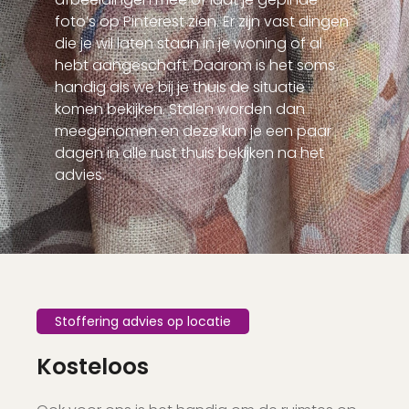
foto’s op Pinterest zien. Er zijn vast dingen
die je wil laten staan in je woning of al
hebt aangeschaft. Daarom is het soms
handig als we bij je thuis de situatie
komen bekijken. Stalen worden dan
meegenomen en deze kun je een paar
dagen in alle rust thuis bekijken na het
advies.
Stoffering advies op locatie
Kosteloos